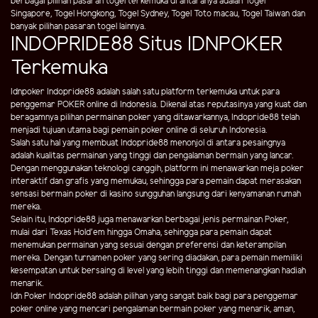
berbagai pilihan pasaran togel terkemuka di antaranya adalah Togel
Singapore, Togel Hongkong, Togel Sydney, Togel Toto macau, Togel Taiwan dan
banyak pilihan pasaran togel lainnya.
INDOPRIDE88 Situs IDNPOKER
Terkemuka
Idnpoker Indopride88 adalah salah satu platform terkemuka untuk para
penggemar POKER online di Indonesia. Dikenal atas reputasinya yang kuat dan
beragamnya pilihan permainan poker yang ditawarkannya, Indopride88 telah
menjadi tujuan utama bagi pemain poker online di seluruh Indonesia.
Salah satu hal yang membuat Indopride88 menonjol di antara pesaingnya
adalah kualitas permainan yang tinggi dan pengalaman bermain yang lancar.
Dengan menggunakan teknologi canggih, platform ini menawarkan meja poker
interaktif dan grafis yang memukau, sehingga para pemain dapat merasakan
sensasi bermain poker di kasino sungguhan langsung dari kenyamanan rumah
mereka.
Selain itu, Indopride88 juga menawarkan berbagai jenis permainan Poker,
mulai dari Texas Hold'em hingga Omaha, sehingga para pemain dapat
menemukan permainan yang sesuai dengan preferensi dan keterampilan
mereka. Dengan turnamen poker yang sering diadakan, para pemain memiliki
kesempatan untuk bersaing di level yang lebih tinggi dan memenangkan hadiah
menarik.
Idn Poker Indopride88 adalah pilihan yang sangat baik bagi para penggemar
poker online yang mencari pengalaman bermain poker yang menarik, aman,