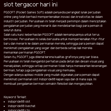
slot tergacor hari ini
PGSOFT (Pocket Games Soft) adalah penyedia perangkat lunak perjudian
online yang telah berhasil memperkenalkan inovasi dan kreativitas ke dalam
industri perjudian. Perusahaan ini telah menjadi pemimpin dalam menciptakan
pengalaman perjudian yang menarik dan mendebarkan bagi para pemain di
seluruh dunia.
Salah satu kunci keberhasilan PGSOFT adalah kemampuannya untuk terus
berinovasi. Perusahaan ini selalu berusaha untuk memperkenalkan fitur-fitur
baru dan menarik ke dalam permainan mereka, sehingga para pemain dapat
menikmati pengalaman yang segar dan berbeda setiap kali mereka
memainkan permainan PGSOFT.
Selain itu, PGSOFT juga dikenal karena kualitas grafisnya yang luar biasa.
Perusahaan ini telah mengambil perhatian pada detail dan desain visual yang
menakjubkan, sehingga setiap permainan tidak hanya menawarkan kesenangan
bermain, tetapi juga pengalaman visual yang memukau.
Dengan adanya aplikasi mobile yang mudah digunakan, para pemain dapat
menikmati permainan slot Indopride88 kapan saja dan di mana saja. Ini
membuat pengalaman bermain semakin fleksibel dan mengasyikkan.
Keyword Terkait:
indopride88 slot
indopride88 livechat
indopride88 rtp