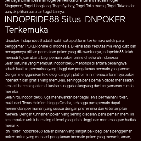
berbagai pilihan pasaran togel terkemuka di antaranya adalah Togel
Singapore, Togel Hongkong, Togel Sydney, Togel Toto macau, Togel Taiwan dan
banyak pilihan pasaran togel lainnya.
INDOPRIDE88 Situs IDNPOKER
Terkemuka
Idnpoker Indopride88 adalah salah satu platform terkemuka untuk para
penggemar POKER online di Indonesia. Dikenal atas reputasinya yang kuat dan
beragamnya pilihan permainan poker yang ditawarkannya, Indopride88 telah
menjadi tujuan utama bagi pemain poker online di seluruh Indonesia.
Salah satu hal yang membuat Indopride88 menonjol di antara pesaingnya
adalah kualitas permainan yang tinggi dan pengalaman bermain yang lancar.
Dengan menggunakan teknologi canggih, platform ini menawarkan meja poker
interaktif dan grafis yang memukau, sehingga para pemain dapat merasakan
sensasi bermain poker di kasino sungguhan langsung dari kenyamanan rumah
mereka.
Selain itu, Indopride88 juga menawarkan berbagai jenis permainan Poker,
mulai dari Texas Hold'em hingga Omaha, sehingga para pemain dapat
menemukan permainan yang sesuai dengan preferensi dan keterampilan
mereka. Dengan turnamen poker yang sering diadakan, para pemain memiliki
kesempatan untuk bersaing di level yang lebih tinggi dan memenangkan hadiah
menarik.
Idn Poker Indopride88 adalah pilihan yang sangat baik bagi para penggemar
poker online yang mencari pengalaman bermain poker yang menarik, aman,