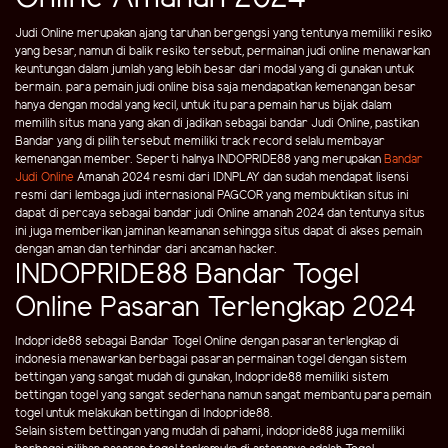
Judi Online merupakan ajang taruhan bergengsi yang tentunya memiliki resiko
yang besar, namun di balik resiko tersebut, permainan judi online menawarkan
keuntungan dalam jumlah yang lebih besar dari modal yang di gunakan untuk
bermain. para pemain judi online bisa saja mendapatkan kemenangan besar
hanya dengan modal yang kecil, untuk itu para pemain harus bijak dalam
memilih situs mana yang akan di jadikan sebagai bandar Judi Online, pastikan
Bandar yang di pilih tersebut memiliki track record selalu membayar
kemenangan member. Seperti halnya INDOPRIDE88 yang merupakan
Bandar
Judi Online
Amanah 2024 resmi dari IDNPLAY dan sudah mendapat lisensi
resmi dari lembaga judi internasional PAGCOR yang membuktikan situs ini
dapat di percaya sebagai bandar judi Online amanah 2024 dan tentunya situs
ini juga memberikan jaminan keamanan sehingga situs dapat di akses pemain
dengan aman dan terhindar dari ancaman hacker.
INDOPRIDE88 Bandar Togel
Online Pasaran Terlengkap 2024
Indopride88 sebagai Bandar Togel Online dengan pasaran terlengkap di
indonesia menawarkan berbagai pasaran permainan togel dengan sistem
bettingan yang sangat mudah di gunakan, Indopride88 memiliki sistem
bettingan togel yang sangat sederhana namun sangat membantu para pemain
togel untuk melakukan bettingan di Indopride88.
Selain sistem bettingan yang mudah di pahami, indopride88 juga memiliki