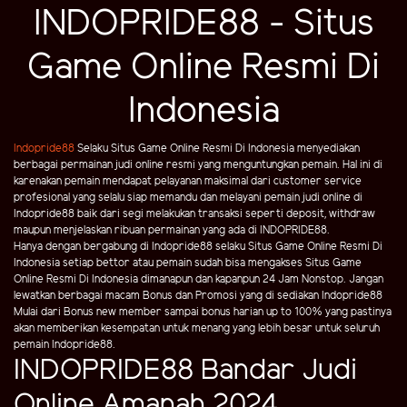
INDOPRIDE88 - Situs
Game Online Resmi Di
Indonesia
Indopride88
Selaku Situs Game Online Resmi Di Indonesia menyediakan
berbagai permainan judi online resmi yang menguntungkan pemain. Hal ini di
karenakan pemain mendapat pelayanan maksimal dari customer service
profesional yang selalu siap memandu dan melayani pemain judi online di
Indopride88 baik dari segi melakukan transaksi seperti deposit, withdraw
maupun menjelaskan ribuan permainan yang ada di INDOPRIDE88.
Hanya dengan bergabung di Indopride88 selaku Situs Game Online Resmi Di
Indonesia setiap bettor atau pemain sudah bisa mengakses Situs Game
Online Resmi Di Indonesia dimanapun dan kapanpun 24 Jam Nonstop. Jangan
lewatkan berbagai macam Bonus dan Promosi yang di sediakan Indopride88
Mulai dari Bonus new member sampai bonus harian up to 100% yang pastinya
akan memberikan kesempatan untuk menang yang lebih besar untuk seluruh
pemain Indopride88.
INDOPRIDE88 Bandar Judi
Online Amanah 2024